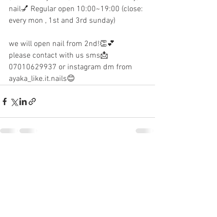
nail
💅 Regular open 10:00~19:00 (close: 
every mon , 1st and 3rd sunday)
we will open nail from 2nd!
👏💕
please contact with us sms📩
07010629937 or instagram dm from 
ayaka_like.it.nails😊
すべて表示
最新記事