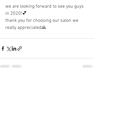
we are looking forward to see you guys 
in 2020!💕
thank you for choosing our salon we 
really appreciated🙏
すべて表示
最新記事