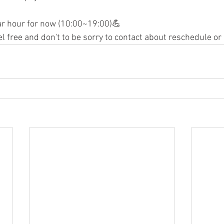
ar hour for now (10:00~19:00)💪
l free and don't to be sorry to contact about 
reschedule
 or