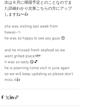
次は６月に帰国予定とのことなのでま
た詳細わかり次第こちらの方にアップ
しますね〜👍
sho was visiting last week from 
hawaii~✨
he was so happy to see you guys 😍
and he missed fresh seafood so we 
went grilled place!🐟
it was so tasty 😋💕
he is planning come visit in june again 
so we will keep updating so please don't 
miss it👍