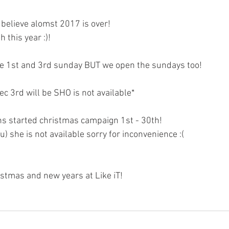
 believe alomst 2017 is over!
 this year :)!
se 1st and 3rd sunday BUT we open the sundays too!
c 3rd will be SHO is not available*
ns started christmas campaign 1st - 30th!
u) she is not available sorry for inconvenience :(
ristmas and new years at Like iT!