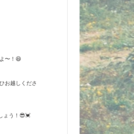
よ〜！😆
ひお越しくださ
ょう！😎💓