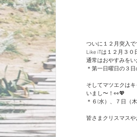
ついに１２月突入で
Like iTは１２
通常はおやすみをい
＊第一日曜日の３日
そしてマツエクはキ
いまし〜！👀💖
＊６(水）、７日（木
皆さまクリスマスやお