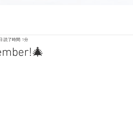
日
読了時間: 1分
cember!🎄