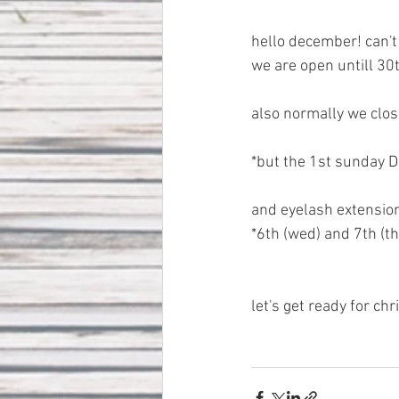
hello december! can't
we are open untill 30th
also normally we clo
*but the 1st sunday De
and eyelash extensio
*6th (wed) and 7th (th
let's get ready for ch