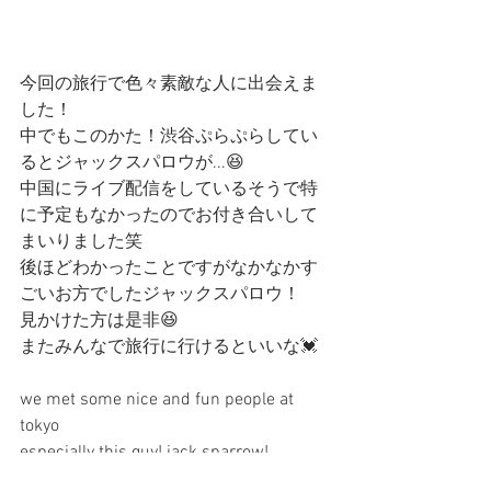
今回の旅行で色々素敵な人に出会えま
した！
中でもこのかた！渋谷ぷらぷらしてい
るとジャックスパロウが...😆
中国にライブ配信をしているそうで特
に予定もなかったのでお付き合いして
まいりました笑
後ほどわかったことですがなかなかす
ごいお方でしたジャックスパロウ！
見かけた方は是非😆
またみんなで旅行に行けるといいな💓
we met some nice and fun people at 
tokyo
especially this guy! jack sparrow!
we found him at shibuya and he can 