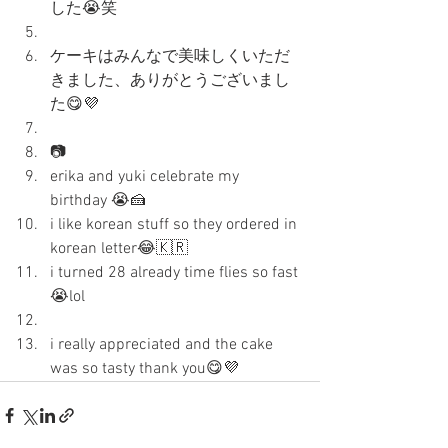
した😭笑
ケーキはみんなで美味しくいただ
きました、ありがとうございまし
た😋💜
📷
erika and yuki celebrate my 
birthday 😭🍰
i like korean stuff so they ordered in 
korean letter😂🇰🇷
i turned 28 already time flies so fast 
😭lol
i really appreciated and the cake 
was so tasty thank you😋💜