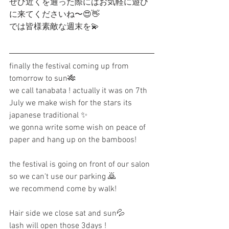
ぜひ近くを通った際にはお気軽に遊び
に来てくださいね〜😍👋
では皆様素敵な週末を💫
finally the festival coming up from 
tomorrow to sun🎋
we call tanabata ! actually it was on 7th 
July we make wish for the stars its 
japanese traditional ✨
we gonna write some wish on peace of 
paper and hang up on the bamboos!
the festival is going on front of our salon 
so we can't use our parking 🙇
we recommend come by walk!
Hair side we close sat and sun💦
lash will open those 3days !