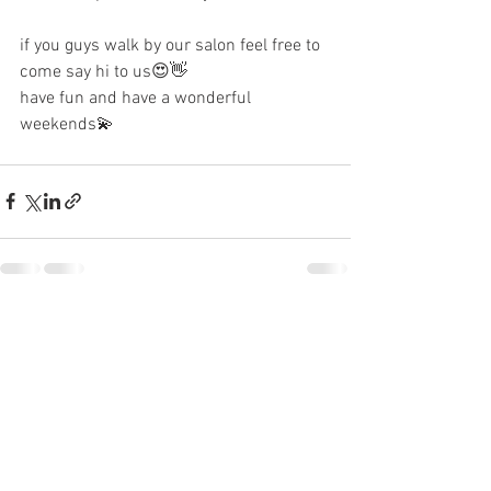
if you guys walk by our salon feel free to 
come say hi to us😍👋
have fun and have a wonderful 
weekends💫
すべて表示
最新記事