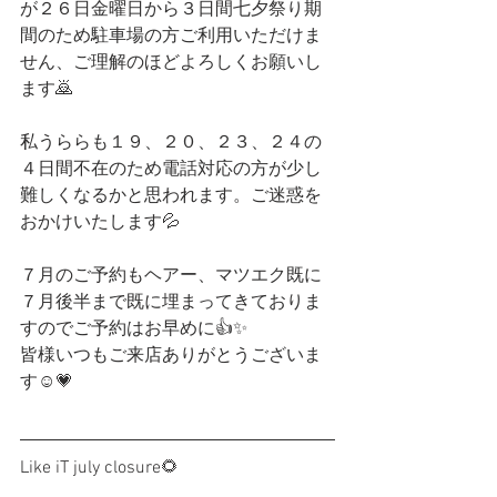
が２６日金曜日から３日間七夕祭り期
間のため駐車場の方ご利用いただけま
せん、ご理解のほどよろしくお願いし
ます🙇
私うららも１９、２０、２３、２４の
４日間不在のため電話対応の方が少し
難しくなるかと思われます。ご迷惑を
おかけいたします💦
７月のご予約もヘアー、マツエク既に
７月後半まで既に埋まってきておりま
すのでご予約はお早めに👍✨
皆様いつもご来店ありがとうございま
す☺️💗
Like iT july closure🌻