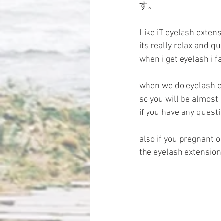
す。
Like iT eyelash extens
its really relax and qu
when i get eyelash i f
when we do eyelash ex
so you will be almost
if you have any quest
also if you pregnant 
the eyelash extensio