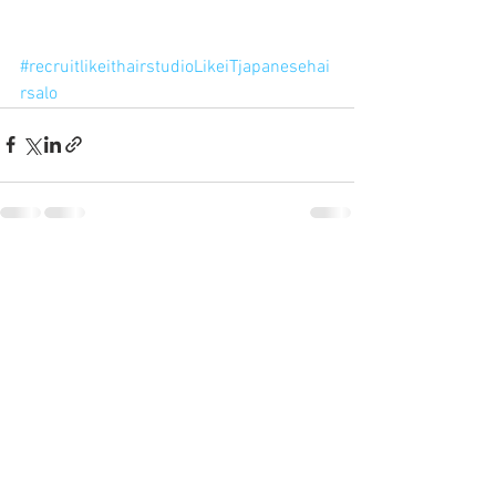
#recruitlikeithairstudioLikeiTjapanesehai
rsalo
すべて表示
最新記事