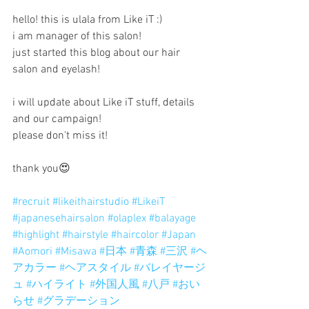
hello! this is ulala from Like iT :)
i am manager of this salon!
just started this blog about our hair 
salon and eyelash!
i will update about Like iT stuff, details 
and our campaign!
please don't miss it!
thank you😍
#recruit
#likeithairstudio
#LikeiT
#japanesehairsalon
#olaplex
#balayage
#highlight
#hairstyle
#haircolor
#Japan
#Aomori
#Misawa
#日本
#青森
#三沢
#ヘ
アカラー
#ヘアスタイル
#バレイヤージ
ュ
#ハイライト
#外国人風
#八戸
#おい
らせ
#グラデーション